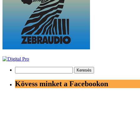
Keresés:
Kövess minket a Facebookon