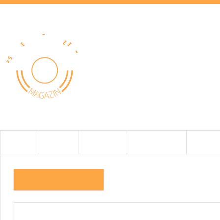
HOME
HÍREK
TESZTEK
BEMUTATÓK
CIKKEK
20200203_111001