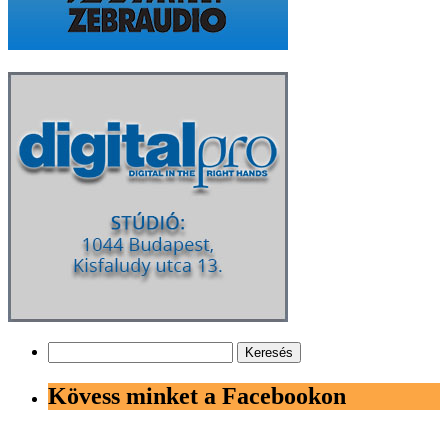
Keresés:
Kövess minket a Facebookon