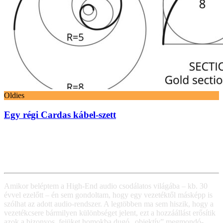
Oldies
Egy régi Cardas kábel-szett
Amikor beléptem a High-End audio csodálatos világába – kb. 30
évvel ezelőtt – én sem gondoltam, hogy egy vezetéktől másképp is
szólhat az adott audio-rendszer. A legtöbben ma sem hiszik, hogy a
vezetékcsere bármilyen különbséget jelent, ezt a hozzáállást erősítik
azok a bizonyos, fejüket homokba dugó „objektív” megmondó-