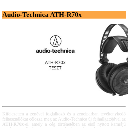
Audio-Technica ATH-R70x
Kifejezetten a zenével foglalkozó és a zeneiparban tevékenykedő
felhasználókat célozza meg az Audio-Technica új fejhallgatójával az
ATH-R70x
-el, amely a cég történetében az első nyitott kamrájú