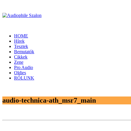
HOME
Hírek
Tesztek
Bemutatók
Cikkek
Zene
Pro Audio
Oldies
RÓLUNK
audio-technica-ath_msr7_main