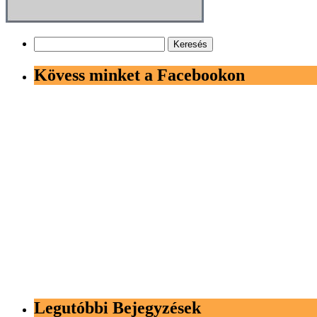
Keresés:
Kövess minket a Facebookon
Legutóbbi Bejegyzések