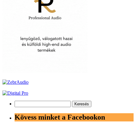
Keresés:
Kövess minket a Facebookon