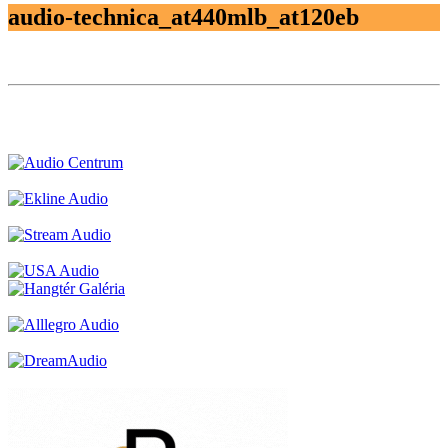
audio-technica_at440mlb_at120eb