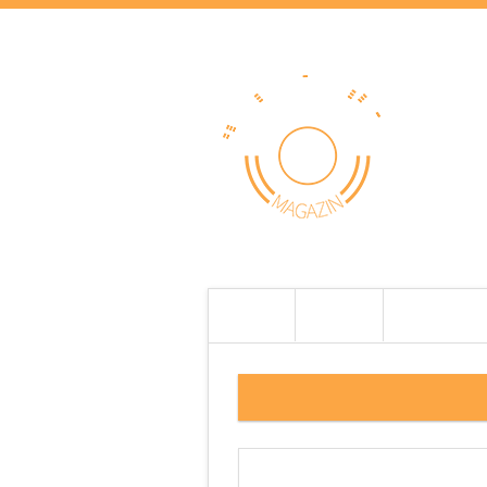
HOME
HÍREK
TESZTEK
WP_20151203_08_21_