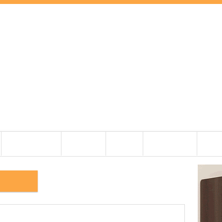
BEMUTATÓK
CIKKEK
ZENE
PRO AUDIO
OLDI
46_PRO