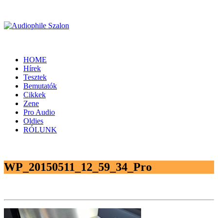
HOME
Hírek
Tesztek
Bemutatók
Cikkek
Zene
Pro Audio
Oldies
RÓLUNK
WP_20150511_12_59_34_Pro