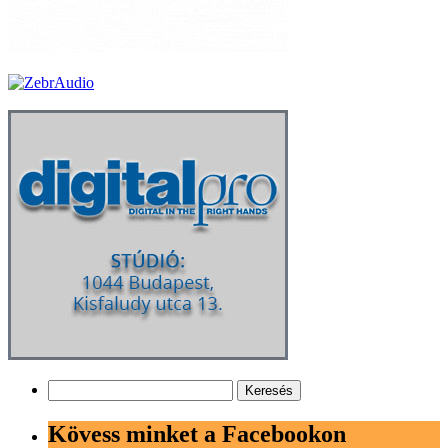
Keresés:
Kövess minket a Facebookon