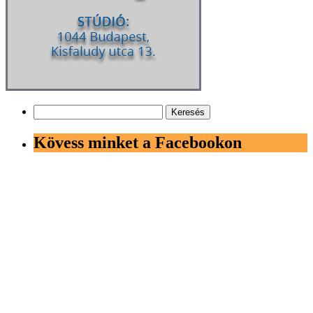
Keresés:
Kövess minket a Facebookon