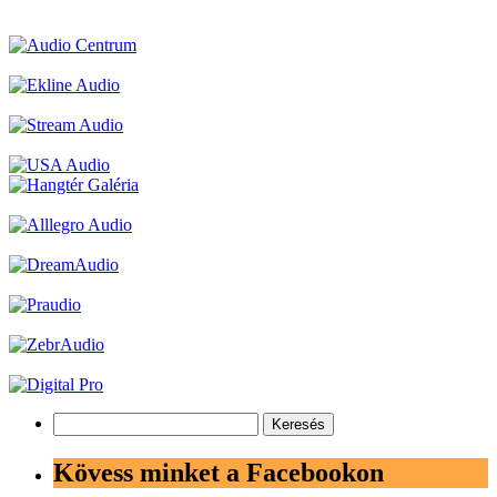
Keresés:
Kövess minket a Facebookon