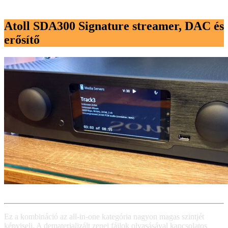
Atoll SDA300 Signature streamer, DAC és
erősítő
Ez a kombináció az all-in-one kategória nagyon magas szintjét
képviseli. A dematerializált zenei fájlok olvasásával kapcsolatos