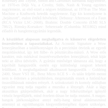
Rosemary and Thyme, Simon and Garfunkel harmadik nagylemeze,
az 1970-es Déjà Vu, a Crosby, Stills, Nash & Young együttes
nagylemeze, az első ezzel a négyes felállással, az 1978-as The Man
Machine a Kraftwerk hetedik nagylemeze. Egy kis komolyzene is
„bejátszott”, etalon értékű felvételek: Debussy: Afternoon of a Faun
(RCA Victor LSC–2668), Brahms: Double Concerto (EMI SLS
786/2), Rimsky-Korsakov: Seherezade (Columbia M31802) mind
előadói és hanglemezgyártási legendák.
A készüléket alaposan meghallgatva és kiismerve elégedetten
összesítettem a tapasztaltakat.
Az Acoustic Signature a Wow
lemezjátszóban a találékonyságot és a precizitást ötvözik az egyedi
megoldásokkal, így lett fülbe- és pénztárcába-mászó. A Wow erős
karakter, más márkával összetéveszthetetlen lemezjátszó, tehát kijár
neki az állva üdvözlés. A gyártási minőséget támassza alá, hogy a
kipróbált hangszedők esetén egy különbségi rangsort lehetett
felállítani. A meghallgatásnál alkalmazott hangszedők – Goldring
2400, Shure VST III., Benz Micro ACE S – és talán feljebb menni
nem is érdemes a pénzköltésben, megmutatták ennek a futómű/kar
összeállításnak minden erényét. A szórakoztató és komoly műfajban
egyaránt meg tudja ragadni a muzsika a lényegét. Akár a lágy
akusztikus gitárpendítések, akár a nagy felkészültséget igénylő
virtuóz hegedűjáték, mind érzelem dúsan be tudja mutatni. A magas-
hangok játékosságához annyi mély-hang társul alátámasztásul
amennyi az együtthangzás kiegyenlítettségéhez éppen szükséges.