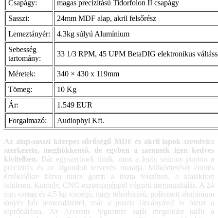
Csapágy:
magas precizitású Tidorfolon II csapágy
Sasszi:
24mm MDF alap, akril felsőrész
Lemeztányér:
4.3kg súlyú Alumínium
Sebesség
33 1/3 RPM, 45 UPM BetaDIG elektronikus váltáss
tartomány:
Méretek:
340 × 430 x 119mm
Tömeg:
10 Kg
Ár:
1.549 EUR
Forgalmazó:
Audiophyl Kft.
Az alap-sasszi közepes sűrűségű MDF és akril lapok szendvics
szerkezete, meghökkentő, de egyben a szemnek igen kedves
kivitelben.
Bár egyszerűnek tűnik, mint a lejtő, számos ponton a
precizitás és az átgondolt tervezés mutatja. Működtetését érintés
érzékelőkre bízva nincs gomb a tiszta felszínen, a kialakított
felületen. Komoly, CNC-esztergagéppel végzett megmunkálás. A 24
mm vastag és 4,5 kg tömegű, nagy teherbírású, polírozott alumínium
tányér bőr lemezalátéttel, már a puszta látványával is biztat a
kipróbálásra. Az Acoustic Signature saját megoldást talált a