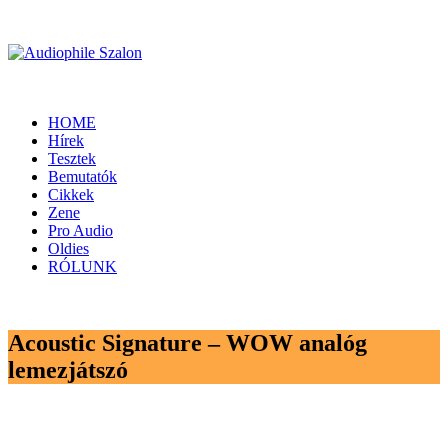
HOME
Hírek
Tesztek
Bemutatók
Cikkek
Zene
Pro Audio
Oldies
RÓLUNK
Acoustic Signature – WOW analóg
lemezjátszó