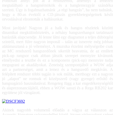
Pontosan annyi jön át a rendszerből, amennyi a lemezen
megtalálható a hangmérnökök és a hanglemezgyár szándéka
szerinti. Úgy is fogalmazhatnánk „a régi hangzás”, ha nem tudnánk,
hogy a 80-as évektől a CD-játszás gyerekbetegségeinek késői
orvoslásával elrontották a hallásunkat.
Most javítjuk! Nagyon jó a halk és hangos részletek közötti
dinamikai megkülönböztetés, a néhány hangszerhangot tartalmazó
barázdák alapcsendje. Jó lenne látni egy diagramot a teljes dübörgési
szintről, mert fülre nagyon imponál – talán az ismerete még jobban
alátámasztaná a jó véleményt. A muzsika érzelmi mélységeibe csak
az MC rendszerű hangszedőnek sikerült beavatnia, de az említett
pick-up rangsor csak abban játszik szerepet mennyire kívánunk
elmélyedni a tesztbe és ez a komponens (pick-up) mennyire tudja
megugrani az akadályokat. Zeneiség szempontjából a WOW adja
azt a partnerséget, amit a lemez és a hangszedő megkíván. A
felépített rendszer többi tagján is sok múlik, merthogy ezt a nagyon
jó „alapot” ne rontsuk el középszerű (vagy gyenge) erősítő és
hangsugárzó használatával. Rengeteg függ a kar engedékenységétől
és alaprezonanciájától, ebben a WOW sasszi és a Rega RB202 kar
együttese jól vizsgázott.
Akinek nagyobb volumenű előadás a vágya az válasszon az
Acoustic Signature csúcsmodelljei közül, hiszen virágcsokrot szépet