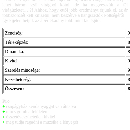
lehet három szál virágból kötni, de ha megvesszük a fél
virágüzletet…!?! Ahhoz, hogy ettől jobb eredményt érjünk el, az ár
többszörösét kell kifizetni, nem beszélve a hangszedők költségéről –
így kijelenthetjük az ár/értékarány több mint kielégítő.
Zeneiség:
Térleképzés:
Dinamika:
Kivitel:
Szerelés minosége:
Kezelhetoség:
Összesen:
Pro
+
csapágyház kenőanyaggal van átitatva
+
nincs gomb a felületen
+
összetéveszthetetlen kivitel
+
meg tudja ragadni a muzsika a lényegét