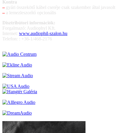
Kontra
–
gyári összekötő kábel cseréje csak szakember által javasolt
–
a lemezleszorító opcionális
Disztribútori információk:
Forgalmazó: Audiophyl Kft.
Internet:
www.audiophil-szalon.hu
Telefon: : +36-1/468-2176