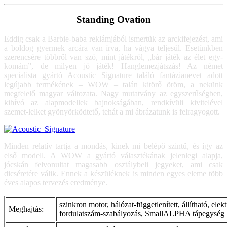
Standing Ovation
Eddig csak a Barbie-baba reklámjából ismertük az arckifejezést, ami
a boldog gyermek arcára van írva, ha vágya teljesül. Esetünkben
szerencsére többről van szó, mint játékról, „bár játék az élet egy-
komám”, de milyen jó játék! Hanglemezjátszás! Az német
specialista gyártó Acoustic Signature találó fantázianevet adott
legújabb termékének – WOW – talán kitörő öröm, a nekünk
megfelelő magyar változata. Nagy mutatvány az egyszerűségben,
kihívó az alapmodellek bajnokságában, rendkívüli kivitelével
szemet-lelket gyönyörködtető, tehát a mi ábrázatunk is felragyogott.
Minden relatív tartja a mondás, kinek mi belépő szintű, és így az
első modell. A WOW a gyártó választékának jelenlegi alapja,
jócskán felvonultat magasabb osztálybeli jegyeket, ami csak
dicséretére válik. Ennek a készüléknek is minden egyes eleme több
éves alapos tervezés eredménye.
szinkron motor, hálózat-függetlenített, állítható, elek
Meghajtás:
fordulatszám-szabályozás, SmallALPHA tápegység