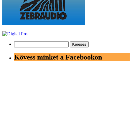
Keresés:
Kövess minket a Facebookon