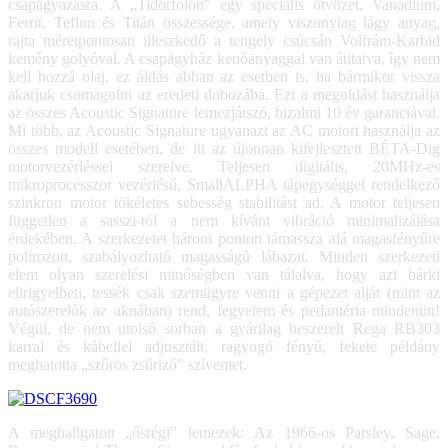
csapágyazásra. A „Tidorfolon” egy speciális ötvözet, Vanádium,
Ferrit, Teflon és Titán összessége, amely viszonylag lágy anyag,
rajta méretpontosan illeszkedő a tengely csúcsán Volfrám-Karbid
kemény golyóval. A csapágyház kenőanyaggal van átitatva, így nem
kell hozzá olaj, ez áldás abban az esetben is, ha bármikor vissza
akarjuk csomagolni az eredeti dobozába. Ezt a megoldást használja
az összes Acoustic Signature lemezjátszó, bizalmi 10 év garanciával.
Mi több, az Acoustic Signature ugyanazt az AC motort használja az
összes modell esetében, de itt az újonnan kifejlesztett BÉTA-Dig
motorvezérléssel szerelve. Teljesen digitális, 20MHz-es
mikroprocesszor vezérlésű, SmallALPHA tápegységgel rendelkező
szinkron motor tökéletes sebesség stabilitást ad. A motor teljesen
független a sasszi-tól a nem kívánt vibráció minimalizálása
érdekében. A szerkezetet három ponton támassza alá magasfényűre
polírozott, szabályozható magasságú lábazat. Minden szerkezeti
elem olyan szerelési minőségben van tálalva, hogy azt bárki
elirigyelheti, tessék csak szemügyre venni a gépezet alját (mint az
autószerelők az aknában) rend, fegyelem és pedantéria mindenütt!
Végül, de nem utolsó sorban a gyárilag beszerelt Rega RB303
karral és kábellel adjusztált, ragyogó fényű, fekete példány
meghatotta „szőrös zsűriző” szívemet.
A meghallgatott „ősrégi” lemezek: Az 1966-os Parsley, Sage,