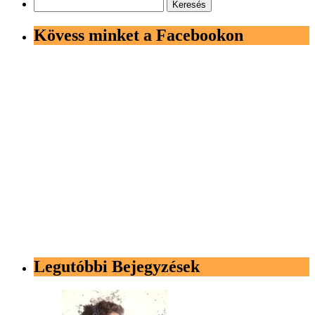
Keresés:
Kövess minket a Facebookon
Legutóbbi Bejegyzések