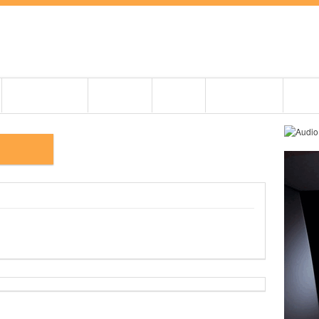
BEMUTATÓK
CIKKEK
ZENE
PRO AUDIO
OLDI
58_PRO