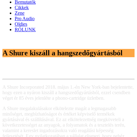
Bemutatók
Cikkek
Zene
Pro Audio
Oldies
RÓLUNK
A Shure kiszáll a hangszedőgyártásból
A Shure Incorporated 2018. május 1.-én New York-ban bejelentette,
hogy ezen a nyáron kiszáll a hangszedőgyártásból, ezzel csendben
véget ér 85 éves jelenléte a phono-cartridge üzletben.
A Shure megalakulásakor elkötelezte magát a legmagasabb
minőséget, megbízhatóságot és értéket képviselő termékek
gyártásával és szállításával. Ez az elkötelezettség megköveteli a
következetességet az anyagok, a folyamatok és a tesztelés terén,
valamint a kereslet ingadozásokra való reagálási képesség
fejlesztését. Egy nyilatkozatában a vállalat elismeri, hogy nehéz