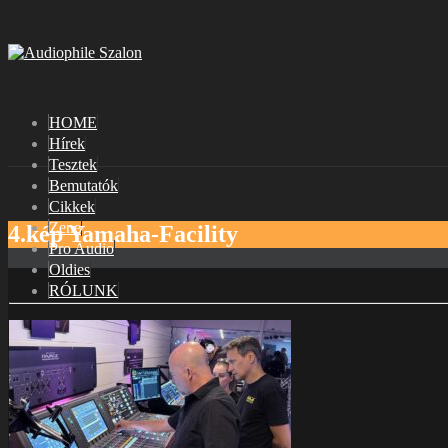
HOME
Hírek
Tesztek
Bemutatók
Cikkek
Zene
4.kép Yamaha-Facility
Pro Audio
Oldies
RÓLUNK