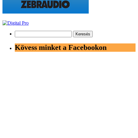
Keresés:
Kövess minket a Facebookon