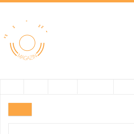
HOME
HÍREK
TESZTEK
BEMUTATÓK
CIKKEK
2.KÉP