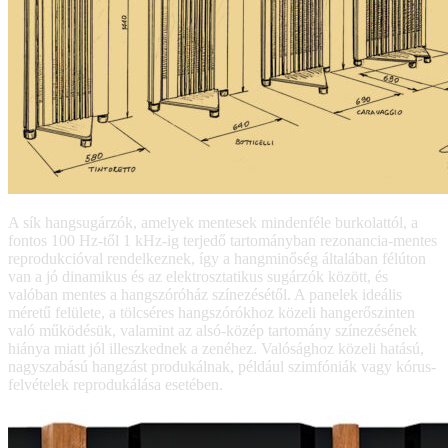
A sík hangsugárzók, amelyek mentesek mindenféle burkolattól, a
fontos 100 Hz-től 1 kHz-ig terjedő tartományban rezonancia-mentes
reprodukcióval rendelkeznek, így a hangminőség általában félúton
van a jó dinamikus és az elektrosztatikus sugárzók között, és
valóban mentes a hangszóróház színezésétől. A panelek ideális
méretű felülete, a tölcséres hangszórókhoz közeli hangerőszinten
való működésük, valamint az alsó-közép tartomány színezésének
hiánya miatt jól illeszkednek a zenéhez. Valósághoz közeli hatású,
nagyszabású hangzást produkálnak, például szimfóniák vagy kórus-
felvételek reprodukálása esetében.