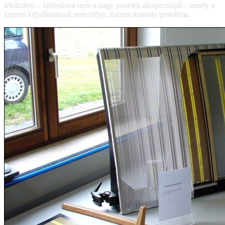
leküzdeni – különösen nem a nagy panelek diszperzióját – amely a
sztereó képalkotásnál nem előny, hanem komoly probléma.