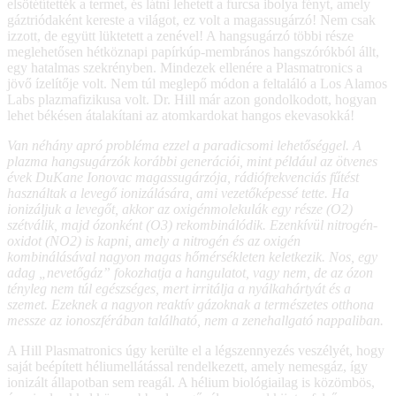
elsötétítették a termet, és látni lehetett a furcsa ibolya fényt, amely
gáztriódaként kereste a világot, ez volt a magassugárzó! Nem csak
izzott, de együtt lüktetett a zenével! A hangsugárzó többi része
meglehetősen hétköznapi papírkúp-membrános hangszórókból állt,
egy hatalmas szekrényben. Mindezek ellenére a Plasmatronics a
jövő ízelítője volt. Nem túl meglepő módon a feltaláló a Los Alamos
Labs plazmafizikusa volt. Dr. Hill már azon gondolkodott, hogyan
lehet békésen átalakítani az atomkardokat hangos ekevasokká!
Van néhány apró probléma ezzel a paradicsomi lehetőséggel. A
plazma hangsugárzók korábbi generációi, mint például az ötvenes
évek DuKane Ionovac magassugárzója, rádiófrekvenciás fűtést
használtak a levegő ionizálására, ami vezetőképessé tette. Ha
ionizáljuk a levegőt, akkor az oxigénmolekulák egy része (O2)
szétválik, majd ózonként (O3) rekombinálódik. Ezenkívül nitrogén-
oxidot (NO2) is kapni, amely a nitrogén és az oxigén
kombinálásával nagyon magas hőmérsékleten keletkezik. Nos, egy
adag „nevetőgáz” fokozhatja a hangulatot, vagy nem, de az ózon
tényleg nem túl egészséges, mert irritálja a nyálkahártyát és a
szemet. Ezeknek a nagyon reaktív gázoknak a természetes otthona
messze az ionoszférában található, nem a zenehallgató nappaliban.
A Hill Plasmatronics úgy kerülte el a légszennyezés veszélyét, hogy
saját beépített héliumellátással rendelkezett, amely nemesgáz, így
ionizált állapotban sem reagál. A hélium biológiailag is közömbös,