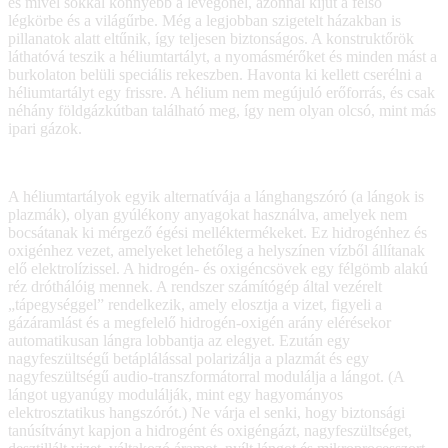
és mivel sokkal könnyebb a levegőnél, azonnal kijut a felső
légkörbe és a világűrbe. Még a legjobban szigetelt házakban is
pillanatok alatt eltűnik, így teljesen biztonságos. A konstruktőrök
láthatóvá teszik a héliumtartályt, a nyomásmérőket és minden mást a
burkolaton belüli speciális rekeszben. Havonta ki kellett cserélni a
héliumtartályt egy frissre. A hélium nem megújuló erőforrás, és csak
néhány földgázkútban található meg, így nem olyan olcsó, mint más
ipari gázok.
A héliumtartályok egyik alternatívája a lánghangszóró (a lángok is
plazmák), olyan gyúlékony anyagokat használva, amelyek nem
bocsátanak ki mérgező égési melléktermékeket. Ez hidrogénhez és
oxigénhez vezet, amelyeket lehetőleg a helyszínen vízből állítanak
elő elektrolízissel. A hidrogén- és oxigéncsövek egy félgömb alakú
réz dróthálóig mennek. A rendszer számítógép által vezérelt
„tápegységgel” rendelkezik, amely elosztja a vizet, figyeli a
gázáramlást és a megfelelő hidrogén-oxigén arány elérésekor
automatikusan lángra lobbantja az elegyet. Ezután egy
nagyfeszültségű betáplálással polarizálja a plazmát és egy
nagyfeszültségű audio-transzformátorral modulálja a lángot. (A
lángot ugyanúgy modulálják, mint egy hagyományos
elektrosztatikus hangszórót.) Ne várja el senki, hogy biztonsági
tanúsítványt kapjon a hidrogént és oxigéngázt, nagyfeszültséget,