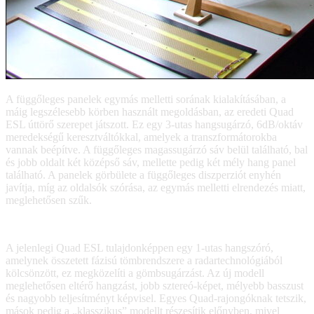
A függőleges panelek egymás melletti sorának kialakításában, a
máig legszélesebb körben használt megoldásban, az eredeti Quad
ESL úttörő szerepet játszott. Ez egy 3-utas hangsugárzó, 6dB/oktáv
meredekségű keresztváltókkal, amelyek a transzformátorokba
vannak beépítve. A függőleges magassugárzó sáv belül található, bal
és jobb oldalt két középső sáv, mellette pedig két mély hang panel
található. A panelek görbülete a függőleges diszperziót enyhén
javítja, míg az oldalsók szórása, az egymás melletti elrendezés miatt,
meglehetősen szűk.
A jelenlegi Quad ESL tulajdonképpen egy 1-utas hangszóró,
amelynek összetett fázisú tömbrendszere a radartechnológiából
kölcsönzött, ez megközelíti a gömbsugárzást. Az új modell
meglehetősen eltérő hangzást, jobb sztereó-képet, mélyebb basszust
és nagyobb teljesítményt képvisel. Egyes Quad-rajongóknak tetszik,
mások pedig a „klasszikus” modellt részesítik előnyben, mivel