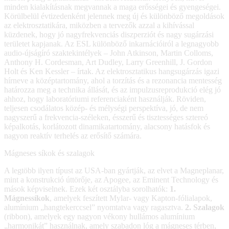
minden kialakításnak megvannak a maga erősségei és gyengeségei.
Körülbelül évtizedenként jelennek meg új és különböző megoldások
az elektrosztatikára, miközben a tervezők azzal a kihívással
küzdenek, hogy jó nagyfrekvenciás diszperziót és nagy sugárzási
területet kapjanak. Az ESL különböző inkarnációiról a legnagyobb
audio-újságíró szaktekintélyek – John Atkinson, Martin Colloms,
Anthony H. Cordesman, Art Dudley, Larry Greenhill, J. Gordon
Holt és Ken Kessler – írtak. Az elektrosztatikus hangsugárzás igazi
hírneve a középtartomány, ahol a torzítás és a rezonancia mentesség
határozza meg a technika állását, és az impulzusreprodukció elég jó
ahhoz, hogy laboratóriumi referenciaként használják. Röviden,
teljesen csodálatos közép- és mélységi perspektíva, jó, de nem
nagyszerű a frekvencia-széleken, ésszerű és tisztességes sztereó
képalkotás, korlátozott dinamikatartomány, alacsony hatásfok és
nagyon reaktív terhelés az erősítő számára.
Mágneses síkok és szalagok
A legtöbb ilyen típust az USA-ban gyártják, az elvet a Magneplanar,
mint a konstrukció úttörője, az Apogee, az Eminent Technology és
mások képviselnek. Ezek két osztályba sorolhatók:
1.
Mágnessíkok
, amelyek feszített Mylar- vagy Kapton-fólialapok,
alumínium „hangtekerccsel” nyomtatva vagy ragasztva.
2. Szalagok
(ribbon), amelyek egy nagyon vékony hullámos alumínium
„harmonikát” használnak, amely szabadon lóg a mágneses térben,