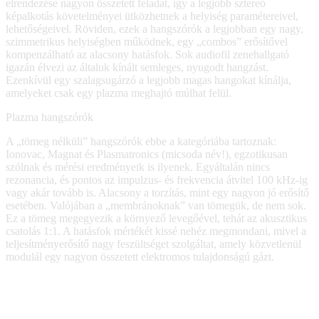
elrendezése nagyon összetett feladat, így a legjobb sztereó
képalkotás követelményei ütközhetnek a helyiség paramétereivel,
lehetőségeivel. Röviden, ezek a hangszórók a legjobban egy nagy,
szimmetrikus helyiségben működnek, egy „combos” erősítővel
kompenzálható az alacsony hatásfok. Sok audiofil zenehallgató
igazán élvezi az általuk kínált semleges, nyugodt hangzást.
Ezenkívül egy szalagsugárzó a legjobb magas hangokat kínálja,
amelyeket csak egy plazma meghajtó múlhat felül.
Plazma hangszórók
A „tömeg nélküli” hangszórók ebbe a kategóriába tartoznak:
Ionovac, Magnat és Plasmatronics (micsoda név!), egzotikusan
szólnak és mérési eredményeik is ilyenek. Egyáltalán nincs
rezonancia, és pontos az impulzus- és frekvencia átvitel 100 kHz-ig
vagy akár tovább is. Alacsony a torzítás, mint egy nagyon jó erősítő
esetében. Valójában a „membránoknak” van tömegük, de nem sok.
Ez a tömeg megegyezik a környező levegőével, tehát az akusztikus
csatolás 1:1. A hatásfok mértékét kissé nehéz megmondani, mivel a
teljesítményerősítő nagy feszültséget szolgáltat, amely közvetlenül
modulál egy nagyon összetett elektromos tulajdonságú gázt.