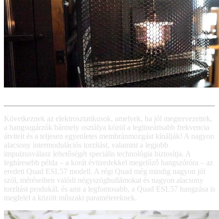
Következnek az elektrosztatikusok, amelyek, ha jól megtervezettek,
a hangsugárzók bármely osztálya közül a leglineárisabb frekvencia
átvitelt és a teljesen egyenletes membránmozgást kínálják! A nagyon
alacsony intermodulációs torzítást, valamint a legjobb
impulzusválasz lehetőségét speciális technológia biztosítja. A
leghíresebb példa – a korát évtizedekkel megelőző hangszóróra – az
eredeti Quad ESL57 modell. A régi Quad még mindig nagyon jól
szól, méréseiben valódi négyszöghullámokat és nagyon alacsony
torzítást produkál, és ami a legfontosabb, a Quad ESL57 hangzása is
megfelel a közölt műszaki paramétereknek.