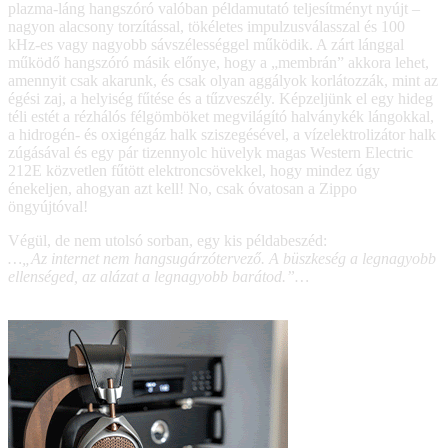
plazma-láng hangszóró valóban példamutató teljesítményt nyújt –
nagyon alacsony torzítással, tökéletes impulzusválasszal és 100
kHz-es vagy nagyobb sávszélességgel működik. A zárt lánggal
működő hangszóró másik előnye, hogy a „membrán” akkora lehet,
amennyit csak akarunk, és csak olyan aggályok korlátozzák, mint az
égési zaj, a helyiség fűtése és a tűzveszély. Képzeljünk el egy hideg
téli estét a rézhálós félgömböket megvilágító halványkék lángokkal,
a hidrogén- és oxigéngáz halk sziszegésével, a vízelektrolizátor halk
zúgásával és egy pár tizennyolc hüvelyk magas Western Electric
212E közvetlen fűtött elektroncsövekkel, hogy mindez úgy
énekeljen, ahogyan azt kell! No, csak óvatosan a Zippo
öngyújtóval!
Végül, de nem utolsó sorban, egy kis példabeszéd:
…„Az internet nem hangsugárzótervező. A büszkeség a legnagyobb
ellenséged, az alázat a legnagyobb barátod.”…