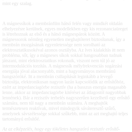
mint egy szalag.
A mágnessíkok a membránfilm hátsó felén vagy mindkét oldalán
elhelyezésre kerülnek, egyes modellekben egy kis rezonanciaüreget
is létrehoznak az első és a hátsó mágnespárok között. A
mágnessorok némileg egyenetlen meghajtóteret biztosítanak, így a
membrán mozgásának egyenletessége nem sorolható az
elektrosztatikusokéval azonos osztályba. Az íves kialakítás itt nem
probléma, sőt, így a mágneses síkok sokkal hangosabban tudnak
játszani, mint elektrosztatikus rokonaik, viszont nem túl jó az
intermodulációs torzítás. A mágnessík mélyfrekvenciás sugárzási
energiája jóval alacsonyabb, mint a hagyományos membránú
hangszóróké. Itt a membrán csillapítását leginkább a levegő
biztosítja, elektronikusan nagyon lazán kapcsolódik az erősítőhöz,
ezért az impedanciagörbe rezisztív (ha a basszus energia magasabb
lenne, akkor az impedanciagörbe kitérései az átlagostól nagyobbak
lennének). Bár a rezisztív terhelés nagyszerűen kezelhető egy erősítő
számára, nem túl nagy a membrán számára. A meghajtók
természetesen reaktívak, mivel mindegyik sáváteresztő szűrő,
amelynek sávszélessége sokkal szűkebb, mint az azt meghajtó teljes
tartományú erősítőé.
Az az elképzelés, hogy egy tökéletes hangszóró rezisztív erősítő-