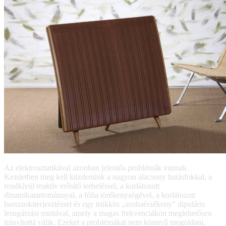
Az elektrosztatikával azonban jelentős problémák vannak.
Kezdetben meg kell küzdenünk a nagyon alacsony hatásfokkal, a
rendkívül reaktív erősítő terheléssel, a korlátozott
dinamikatartománnyal, a fólia törékenységével, a korlátozott
basszuskiterjesztéssel és egy trükkös „szobaérzékeny” dipoláris
lesugárzási mintával, amely a magas frekvenciákon meglehetősen
irányítottá válik. Ezeket a problémákat nem könnyű megoldani,