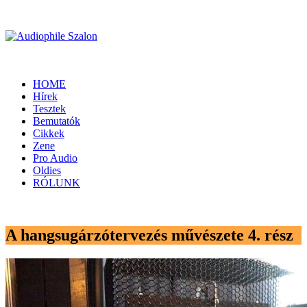
HOME
Hírek
Tesztek
Bemutatók
Cikkek
Zene
Pro Audio
Oldies
RÓLUNK
A hangsugárzótervezés művészete 4. rész