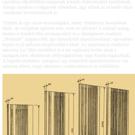
egzotikus ritkaföldfém-mágnesek jelentős fejlesztéseket kínálhatnak.
Ahogy azonban a mágnesek erősödnek, úgy nőnek az erősebb vázra
vonatkozó követelmények is.
Térjünk át egy olyan technológiára, amely felületesen hasonlónak
tűnik, de valójában egészen más, mint az előzőek! A szabad szalag,
mentes a feszített film rezonanciáitól és a síkmágneses rendszer
„blokkoló” mágneseitől, így kiemelkedő impulzusválaszt, egyenletes
hajtást és jó jelforrás megközelítést kínál. Az impedancia rendkívül
alacsony (az Ohm töredéke) és a kis sugárzási terület miatt a
szalagok nem alkalmasak mélysugárzónak vagy közép-sugárzónak.
A legtöbb praktikus szalaghoz egy megfelelő transzformátorra van
szükség ahhoz, hogy sikeresen csatlakozhasson az erősítőhöz.