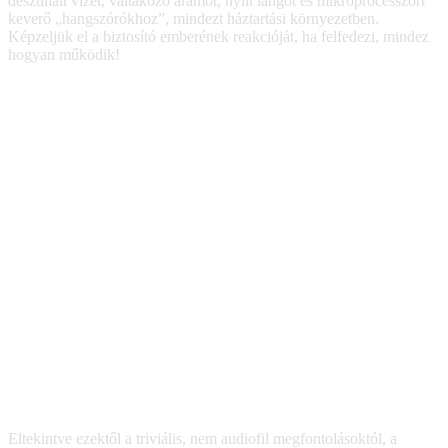
desztillált vizet, váltakozó áramot, nyílt lángot és mikroprocesszort
keverő „hangszórókhoz”, mindezt háztartási környezetben.
Képzeljük el a biztosító emberének reakcióját, ha felfedezi, mindez
hogyan működik!
Eltekintve ezektől a triviális, nem audiofil megfontolásoktól, a