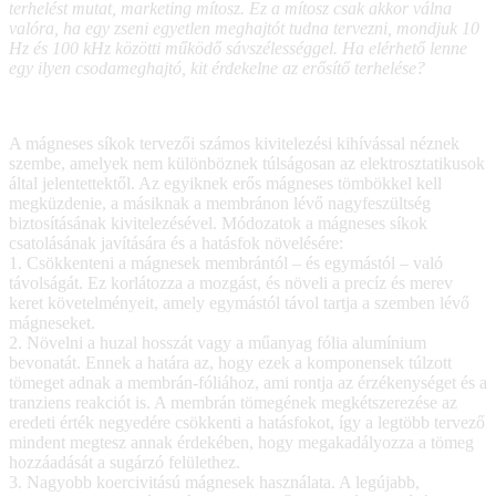
terhelést mutat, marketing mítosz. Ez a mítosz csak akkor válna
valóra, ha egy zseni egyetlen meghajtót tudna tervezni, mondjuk 10
Hz és 100 kHz közötti működő sávszélességgel. Ha elérhető lenne
egy ilyen csodameghajtó, kit érdekelne az erősítő terhelése?
A mágneses síkok tervezői számos kivitelezési kihívással néznek
szembe, amelyek nem különböznek túlságosan az elektrosztatikusok
által jelentettektől. Az egyiknek erős mágneses tömbökkel kell
megküzdenie, a másiknak a membránon lévő nagyfeszültség
biztosításának kivitelezésével. Módozatok a mágneses síkok
csatolásának javítására és a hatásfok növelésére:
1. Csökkenteni a mágnesek membrántól – és egymástól – való
távolságát. Ez korlátozza a mozgást, és növeli a precíz és merev
keret követelményeit, amely egymástól távol tartja a szemben lévő
mágneseket.
2. Növelni a huzal hosszát vagy a műanyag fólia alumínium
bevonatát. Ennek a határa az, hogy ezek a komponensek túlzott
tömeget adnak a membrán-fóliához, ami rontja az érzékenységet és a
tranziens reakciót is. A membrán tömegének megkétszerezése az
eredeti érték negyedére csökkenti a hatásfokot, így a legtöbb tervező
mindent megtesz annak érdekében, hogy megakadályozza a tömeg
hozzáadását a sugárzó felülethez.
3. Nagyobb koercivitású mágnesek használata. A legújabb,