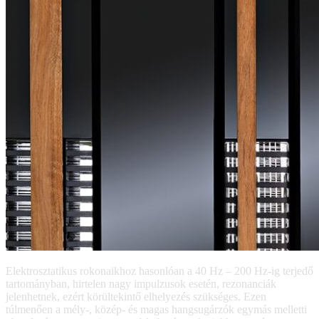
Elektrosztatikus rokonaikhoz hasonlóan a 40 Hz – 200 Hz-ig terjedő
tartományban, hirtelen nagy impulzusok esetén, rezonanciák
jelenhetnek, ezért körültekintő elhelyezés szükséges. Ezen
túlmenően a mély-, közép- és magas hangsugárzók egymás melletti