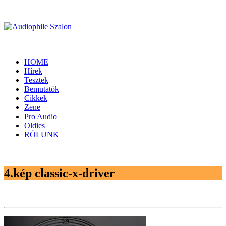
HOME
Hírek
Tesztek
Bemutatók
Cikkek
Zene
Pro Audio
Oldies
RÓLUNK
4.kép classic-x-driver