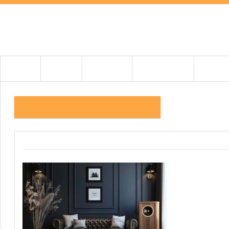
HOME
HÍREK
TESZTEK
BEMUTATÓK
CIKKEK
1. FÏKÉP VINTAGE_SERIES