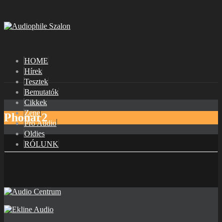
HOME
Hírek
Tesztek
Bemutatók
Cikkek
Zene
Phonar2
Pro Audio
Oldies
RÓLUNK