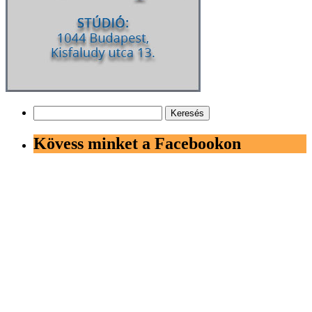
Keresés:
Kövess minket a Facebookon