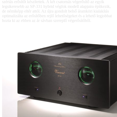
szériás erősítőt készítettek. A két csatornás végerősítő az egyik
legsikeresebb az SP-331 hybrid végfok modell alapjaira építkezik,
de némiképp eltér attól. Az újra gondolt belső áramköri kialakítás
optimalizálta az erősítőben rejlő lehetőségeket és a lehető legjobbat
hozta ki az ebben az ár sávban szereplő végerősítőből.