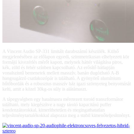
A Vincent Audio SP-331 limitált darabszámú készülék. Külső
megjelenésében az előlapon egyedi, szimmetrikusan elhelyezett kör
formájú kivezérlés mérőt kapott, melynek háttér világítása piros,
kék, zöld és fehér színben kapcsolható. Az erősítő hátlapján
vonalszintű bemenetek mellett masszív, banán dugózható A-B
hangsugárzó csatlakozópár is található. A gyönyörű alumínium
hűtőbordák és a robusztus masszív ház igazi szörnyeteg benyomását
kelti, amit a közel 30kg-os súly is alátámaszt.
A tápegységben egy hatalmasra méretezett toroid transzformátor
található, mely kiegészítve a nagy tároló kapacitású puffer
kondenzátorokkal, kimeríthetetlen és megingathatatlan
teljesítménytartalékokkal alapozza meg a stabil kimenőteljesítményt.