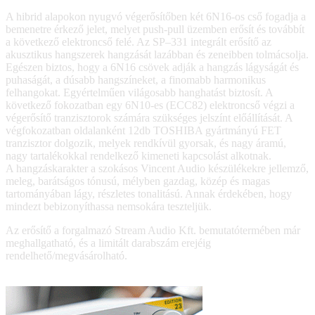
A hibrid alapokon nyugvó végerősítőben két 6N16-os cső fogadja a
bemenetre érkező jelet, melyet push-pull üzemben erősít és továbbít
a következő elektroncső felé. Az SP–331 integrált erősítő az
akusztikus hangszerek hangzását lazábban és zeneibben tolmácsolja.
Egészen biztos, hogy a 6N16 csövek adják a hangzás lágyságát és
puhaságát, a dúsabb hangszíneket, a finomabb harmonikus
felhangokat. Egyértelműen világosabb hanghatást biztosít. A
következő fokozatban egy 6N10-es (ECC82) elektroncső végzi a
végerősítő tranzisztorok számára szükséges jelszínt előállítását. A
végfokozatban oldalanként 12db TOSHIBA gyártmányú FET
tranzisztor dolgozik, melyek rendkívül gyorsak, és nagy áramú,
nagy tartalékokkal rendelkező kimeneti kapcsolást alkotnak.
A hangzáskarakter a szokásos Vincent Audio készülékekre jellemző,
meleg, barátságos tónusú, mélyben gazdag, közép és magas
tartományában lágy, részletes tonalitású. Annak érdekében, hogy
mindezt bebizonyíthassa nemsokára teszteljük.
Az erősítő a forgalmazó Stream Audio Kft. bemutatótermében már
meghallgatható, és a limitált darabszám erejéig
rendelhető/megvásárolható.