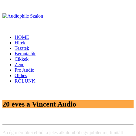
HOME
Hírek
Tesztek
Bemutatók
Cikkek
Zene
Pro Audio
Oldies
RÓLUNK
20 éves a Vincent Audio
A cég mérnökei ebből a jeles alkalomból egy jubileumi, limitált