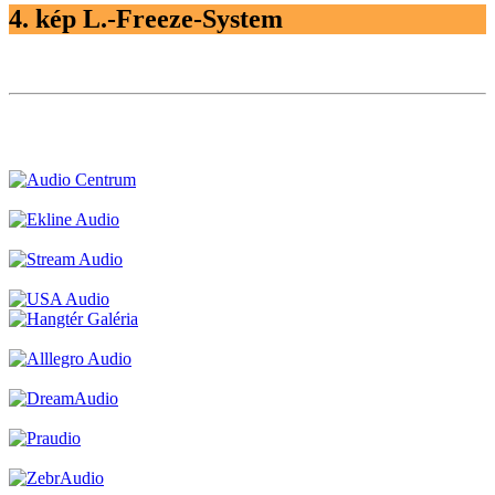
4. kép L.-Freeze-System