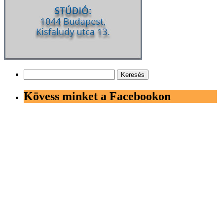
Keresés:
Kövess minket a Facebookon