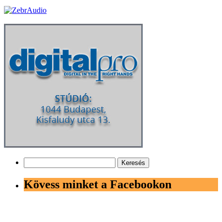
Keresés:
Kövess minket a Facebookon