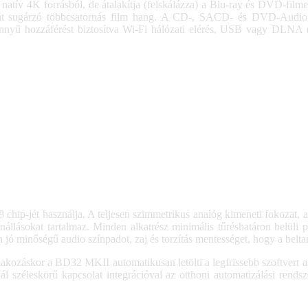
 natív 4K forrásból, de átalakítja (felskálázza) a Blu-ray és DVD-film
ikát sugárzó többcsatornás film hang. A CD-, SACD- és DVD-Audio 
önnyű hozzáférést biztosítva Wi-Fi hálózati elérés, USB vagy DLNA 
 chip-jét használja. A teljesen szimmetrikus analóg kimeneti foko
llásokat tartalmaz. Minden alkatrész minimális tűréshatáron belüli p
ó minőségű audio színpadot, zaj és torzítás mentességet, hogy a beltar
csatlakozáskor a BD32 MKII automatikusan letölti a legfrissebb szoftver
zéleskörű kapcsolat integrációval az otthoni automatizálási rendszer