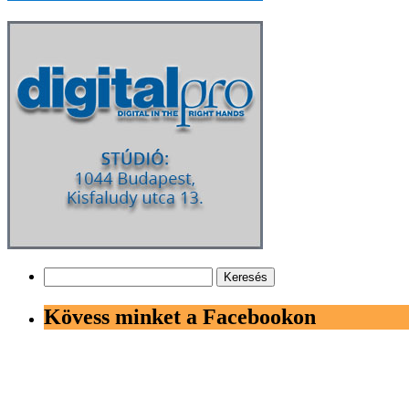
Keresés:
Kövess minket a Facebookon