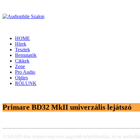
HOME
Hírek
Tesztek
Bemutatók
Cikkek
Zene
Pro Audio
Oldies
RÓLUNK
Primare BD32 MkII univerzális lejátszó
A full HD-hoz képest négyszer nagyobb képfelbontást, és az audiofil