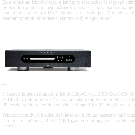
Ez a remekmű lehetővé teszi a látványos részleteket és ragyogó színt
nyolcmillió pontosan meghatározott pixel, és a kirobbanó dinam
legnagyobb felbontású DSD fájlokat is lejátszhatjuk. Mindenhez k
valamint könnyű működtetés jellemzi az új világbajnokot.
A sztereó kimeneti áramkör a legkiválóbb Crystal DSD DAC CS4398
és EPCOS polipropilén szűrő kondenzátorokat, valamint MELF ellená
döntések együttesen eredményezik a Primare filozófiájához hű nagyon j
Frissítése intuitív. A kezdeti beállításokon kívül az internetre való 
a set-up menüben. A BD32 MKII gyönyörűen egyszerű kivitelt kínál s
kezelését.