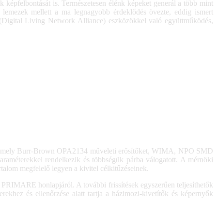
ek képfelbontását is. Természetesen élénk képeket generál a több mint
lemezek mellett a ma legnagyobb érdeklődés övezte, eddig ismert
(Digital Living Network Alliance) eszközökkel való együttműködés,
zat, amely Burr-Brown OPA2134 műveleti erősítőket, WIMA, NPO SMD
araméterekkel rendelkezik és többségük párba válogatott. A mérnöki
talom megfelelő legyen a kivitel célkitűzéseinek.
t a PRIMARE honlapjáról. A további frissítések egyszerűen teljesíthetők
ekhez és ellenőrzése alatt tartja a házimozi-kivetítők és képernyők