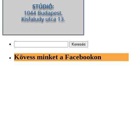
Keresés:
Kövess minket a Facebookon