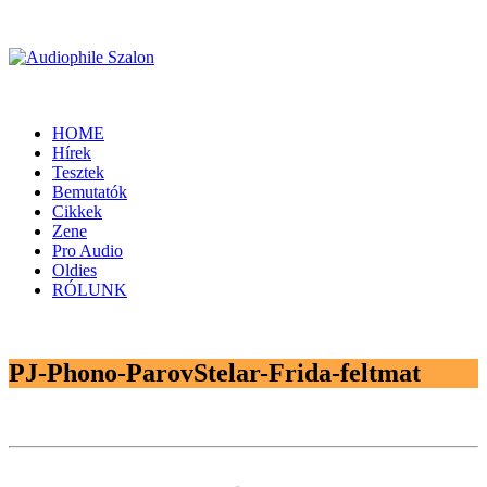
HOME
Hírek
Tesztek
Bemutatók
Cikkek
Zene
Pro Audio
Oldies
RÓLUNK
PJ-Phono-ParovStelar-Frida-feltmat