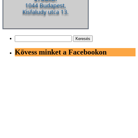
Keresés:
Kövess minket a Facebookon