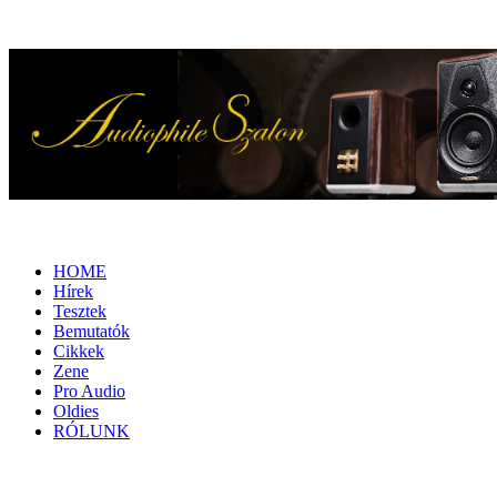
HOME
Hírek
Tesztek
Bemutatók
Cikkek
Zene
Pro Audio
Oldies
RÓLUNK