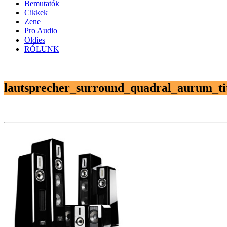
Bemutatók
Cikkek
Zene
Pro Audio
Oldies
RÓLUNK
lautsprecher_surround_quadral_aurum_ti