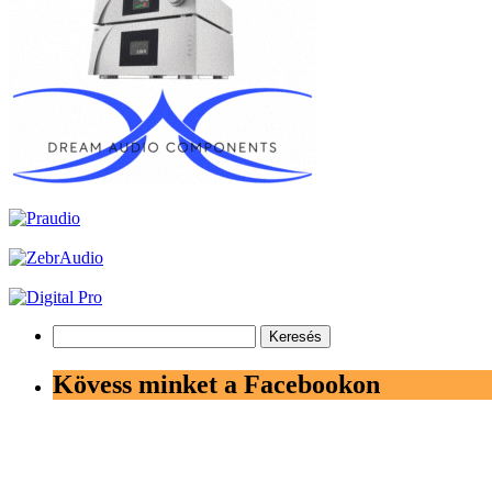
Keresés:
Kövess minket a Facebookon