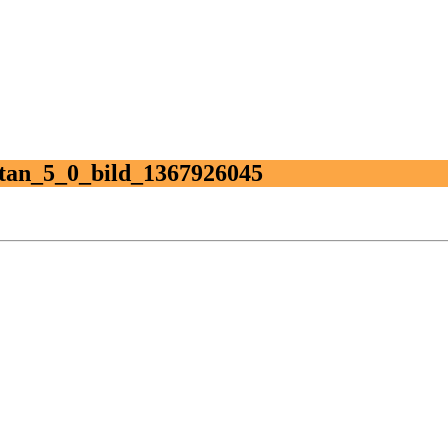
tan_5_0_bild_1367926045