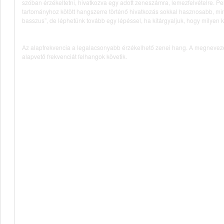
szóban érzékeltetni, hivatkozva egy adott zeneszámra, lemezfelvételre. Pe
tartományhoz kötött hangszerre történő hivatkozás sokkal hasznosabb, min
basszus”, de léphetünk tovább egy lépéssel, ha kitárgyaljuk, hogy milyen kr
Az alapfrekvencia a legalacsonyabb érzékelhető zenei hang. A megnevezés
alapvető frekvenciát felhangok követik.