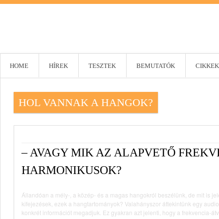
HOME
HÍREK
TESZTEK
BEMUTATÓK
CIKKEK
HOL VANNAK A HANGOK?
– AVAGY MIK AZ ALAPVETŐ FREKV
HARMONIKUSOK?
Állandóan a mély-, a közép- és a magas hangokról beszélünk, de mit is je
kifejezések, ezek a hangtartományok? Valahányszor áttekintünk egy audio-
konkrét információt megadjuk. Ez gyakran azt jelenti, hogy a frekvencia-át