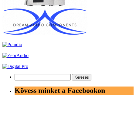
Keresés:
Kövess minket a Facebookon