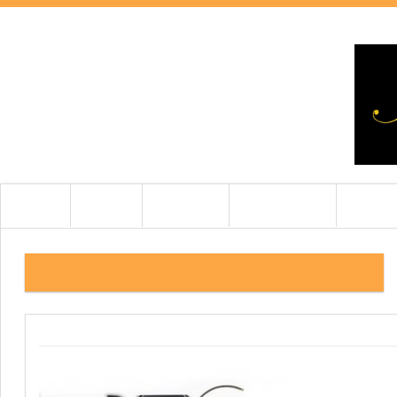
HOME
HÍREK
TESZTEK
BEMUTATÓK
CIKKEK
THORENS TD 403 DD ORTOFON BLUE