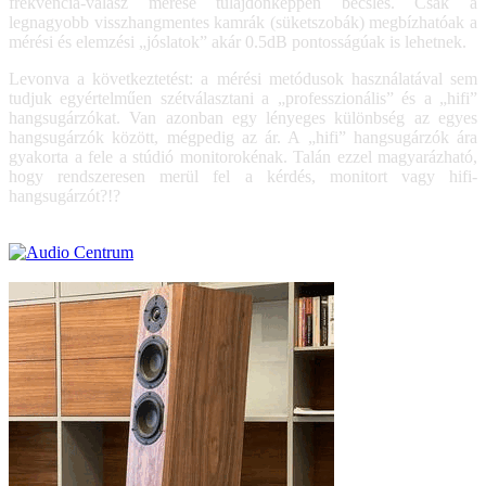
frekvencia-válasz mérése tulajdonképpen becslés. Csak a
legnagyobb visszhangmentes kamrák (süketszobák) megbízhatóak a
mérési és elemzési „jóslatok” akár 0.5dB pontosságúak is lehetnek.
Levonva a következtetést: a mérési metódusok használatával sem
tudjuk egyértelműen szétválasztani a „professzionális” és a „hifi”
hangsugárzókat. Van azonban egy lényeges különbség az egyes
hangsugárzók között, mégpedig az ár. A „hifi” hangsugárzók ára
gyakorta a fele a stúdió monitorokénak. Talán ezzel magyarázható,
hogy rendszeresen merül fel a kérdés, monitort vagy hifi-
hangsugárzót?!?