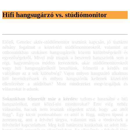
Hifi hangsugárzó vs. stúdiómonitor
Előző, Genelec aktív-stúdiómonitor tesztünk kapcsán, jó tisztázni
néhány fogalmat a közel-téri stúdiómonitorokról, valamint az
otthonainkban szokásos hangsugárzók közötti különbségekről és
egyezőségekről. Mivel már maguk a beszerelt hangszórók sem a
régi, hagyományos módon tervezettek, akár stúdiómonitorokról
vagy hifi hangsugárzókról beszélünk, felmerül a kérdés mi
valójában az a sok különbség? Vajon milyen hangszóró alkalmas
hifi berendezésnek és milyen hangszórók kellenek közel-téri
ellenőrzésre a stúdióban? Most mindezeket megvizsgáljuk és
válaszokat is adunk.
Sokunkban felmerült már a kérdés:
tudom-e használni a hifi
hangszórókat, mint közel-téri monitorokat? Erre elég nehéz
válaszolni, hacsak nem leszünk elégedett azzal, hogy „az attól
függ”. Egy kicsit pontosabban: ez attól is függ, milyen típusú a
zeneanyag, ami a felvétel tárgya, valamint mik a törekvések a
felvétellel kapcsolatban. Meg kell határozni konkrétak az adott hifi-