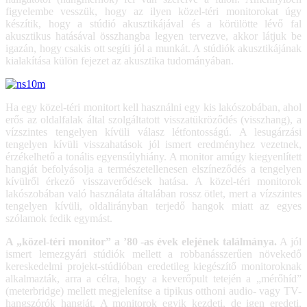
figyelembe vesszük, hogy az ilyen közel-téri monitorokat úgy
készítik, hogy a stúdió akusztikájával és a körülötte lévő fal
akusztikus hatásával összhangba legyen tervezve, akkor látjuk be
igazán, hogy csakis ott segíti jól a munkát. A stúdiók akusztikájának
kialakítása külön fejezet az akusztika tudományában.
Ha egy közel-téri monitort kell használni egy kis lakószobában, ahol
erős az oldalfalak által szolgáltatott visszatükröződés (visszhang), a
vízszintes tengelyen kívüli válasz létfontosságú. A lesugárzási
tengelyen kívüli visszahatások jól ismert eredményhez vezetnek,
érzékelhető a tonális egyensúlyhiány. A monitor amúgy kiegyenlített
hangját befolyásolja a természetellenesen elszíneződés a tengelyen
kívülről érkező visszaverődések hatása. A közel-téri monitorok
lakószobában való használata általában rossz ötlet, mert a vízszintes
tengelyen kívüli, oldalirányban terjedő hangok miatt az egyes
szólamok fedik egymást.
A „közel-téri monitor” a ’80 -as évek elejének találmánya.
A jól
ismert lemezgyári stúdiók mellett a robbanásszerűen növekedő
kereskedelmi projekt-stúdióban eredetileg kiegészítő monitoroknak
alkalmazták, arra a célra, hogy a keverőpult tetején a „mérőhíd”
(meterbridge) mellett megjelenítse a tipikus otthoni audio- vagy TV-
hangszórók hangját. A monitorok egyik kezdeti, de igen eredeti,