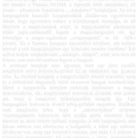
téri monitor a Yamaha NS10M, a legendás fehér membrános, jól
ismert – udvariasan fogalmazva – „karakteres” hangképpel. Az ezt a
hangsugárzót használó hangmérnökök általánosan egyetértenek
abban, hogy egyenetlen erénye a középhangok tisztasága, de túl
fényesek a magas-hangok teteje. (a leggyakrabban alkalmazott
trükk: papír-zsebkendőt lógatni a magas-hangszóró elé, így
lehetséges a magas-sugárzókat „megnyugtatni” ez kb. -3dB-t
jelent!). Ha a Yamaha hangzási egyensúlya kérdéses, mit kellene
keresni a vélt hangzásképben egy közel-téri monitor esetében? Két
szóval tudjuk meghatározni: „semleges, átlagos”, tehát sem nem túl
fényes, sem nem túl unalmas legyen a hangzás.
A semleges hangkép nem ugyanaz, mint egy sima (axiális
tengelyben mért) frekvencia-átvitel!
Ez az elképzelés egy gyakori
hiba. Az érzékelt hangkép a hangszórókból érkező közvetlen hang
és a különböző tárgyakról, falról visszavert hangok kombinációja.
Mivel a hangszórók irányított eszközök (különösen a magas
frekvenciákon), sík, tengelyirányú frekvencia átvitelük nem jelenti
azt, hogy a hangszóró szükségszerűen hangzik így. Egy
hangsugárzó frekvencia átviteli jelleg-görbéjét megnézve általában
csak megjósolni lehet, hogy a „süketszobában” (teljesen
visszhangmentes környezet) mért axiális görbe mennyire fogja
tükrözni az adott helyen hallható hangzást. A hifi hangsugárzó, ami
három méterre van elhelyezve a hallgatótól, a faltól egy méterre,
állványon van, amíg egy közel-téri monitor, ami talán 1-2 méterre a
hallgatótól (hangmérnök) fel van szerelve a falon. Amennyiben