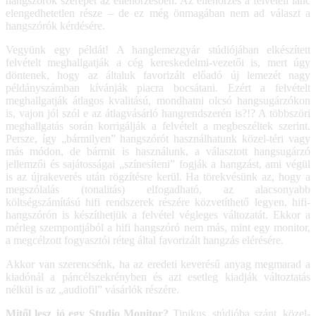
hangszórók szerepét az ellenőrzésben. Az ellenőrzés a felvételi lánc
elengedhetetlen része – de ez még önmagában nem ad választ a
hangszórók kérdésére.
Vegyünk egy példát! A hanglemezgyár stúdiójában elkészített
felvételt meghallgatják a cég kereskedelmi-vezetői is, mert úgy
döntenek, hogy az általuk favorizált előadó új lemezét nagy
példányszámban kívánják piacra bocsátani. Ezért a felvételt
meghallgatják átlagos kvalitású, mondhatni olcsó hangsugárzókon
is, vajon jól szól e az átlagvásárló hangrendszerén is?!? A többszöri
meghallgatás során korrigálják a felvételt a megbeszéltek szerint.
Persze, így „bármilyen” hangszórót használhatunk közel-téri vagy
más módon, de bármit is használunk, a választott hangsugárzó
jellemzői és sajátosságai „színesíteni” fogják a hangzást, ami végül
is az újrakeverés után rögzítésre kerül. Ha törekvésünk az, hogy a
megszólalás (tonalitás) elfogadható, az alacsonyabb
költségszámítású hifi rendszerek részére közvetíthető legyen, hifi-
hangszórón is készíthetjük a felvétel végleges változatát. Ekkor a
mérleg szempontjából a hifi hangszóró nem más, mint egy monitor,
a megcélzott fogyasztói réteg által favorizált hangzás elérésére.
Akkor van szerencsénk, ha az eredeti keverésű anyag megmarad a
kiadónál a páncélszekrényben és azt esetleg kiadják változtatás
nélkül is az „audiofil” vásárlók részére.
Mitől lesz jó egy Studio Monitor?
Tipikus, stúdióba szánt, közel-