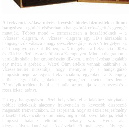
A frekvencia-válasz mérése kevésbé hiteles bizonyíték a finom
hangzásra
, a görbék elsősorban a hangszórók erősségeit és gyengéi
mutatják. Többet mond – természetesen a hozzáértőknek – a
„vízesés” diagram. A „vízesés” diagram egy 3D-s ábrázolás a
hangsugárzók válasza a nagy sávszélességű jelre. Az Y-tengelyen az
elért hangnyomásszint dB-ben, az X-tengelyen a frekvencia 200Hz
és 20 kHz között és az időfutás a Z-tengelyen. Minden diagramon a
vertikális skála a hangnyomásszint dB-ben, a mért távolság legalább
egy méter, a görbék 1 Watt/8 Ohm értékre vannak kalibrálva. A
vízesés-terület illusztrálja, hogy mennyire jó a hangsugárzó
hangzástömege az egyes frekvenciákon, egyébként a Z-tengely
területe, egy fiktív, „tökéletes hangsugárzó” esetén üres lenne.
Bármelyik területen belül a jel nulla, az mutatja az elszínezést és a
rossz jel-zaj arányt.
Ha egy hangsugárzót közel helyezünk el a falakhoz irányítatlan
többlet keletkezik alacsony frekvencián és kevesebb diszperzió
magasabb frekvenciákon. Ez azt jelenti, hogy az észlelt teljesítmény
a kisebb frekvenciákon domináns, míg a többi sávot takarja, tehát a
hangzási balansz eltolódik, néhány száz Hertz alatt
kiegyensúlyozatlanná válik. Az érzékelhető tonális-egyensúly egyik