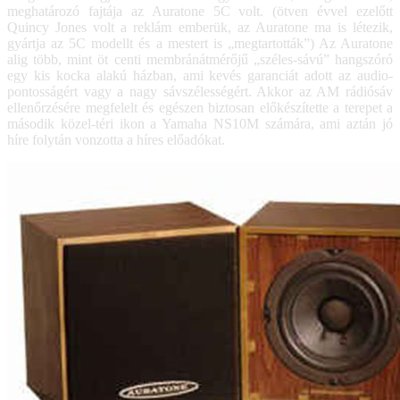
meghatározó fajtája az Auratone 5C volt. (ötven évvel ezelőtt
Quincy Jones volt a reklám emberük, az Auratone ma is létezik,
gyártja az 5C modellt és a mestert is „megtartották”) Az Auratone
alig több, mint öt centi membránátmérőjű „széles-sávú” hangszóró
egy kis kocka alakú házban, ami kevés garanciát adott az audio-
pontosságért vagy a nagy sávszélességért. Akkor az AM rádiósáv
ellenőrzésére megfelelt és egészen biztosan előkészítette a terepet a
második közel-téri ikon a Yamaha NS10M számára, ami aztán jó
híre folytán vonzotta a híres előadókat.