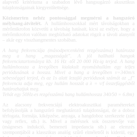
alapvető kritériuma a szabadon lévő hangsugárzó akusztikus
tulajdonságainak kiegyenlítettsége.
Közismerten nehéz pontossággal megmérni a hangszóró
mélyhang-átvitelét.
A hullámhosszokkal mért távolságokban a
mérőmikrofon közvetíti a távolság hatásait, kicsi az esélye, hogy a
mérőmikrofon valóban megbízható adatokat rögzít a távoli alanyról
– akár egy visszhangmentes szobában.
A hang frekvenciája (másodpercenkénti rezgésszáma) határozza
meg a hang „magasságát”. A jól hallható hangok
frekvenciatartománya kb. 16 Hz -től 20 000 Hz-ig terjed. A hang
hullámhossza a levegőben kialakult nyomáshullám egy teljes
periódusának a hossza. Mivel a hang a levegőben v=340m/s
sebességgel terjed, és az 1s alatt lezajló periódusok számát az „f”
frekvencia adja meg, egy hullám hosszát a λ = v/f összefüggésből
határozhatjuk meg.
Tehát egy 50Hz-es rezgésszámú hang hullámhossza 340/50 = 6.8m)
Az alacsony frekvenciájú elektroakusztikai paramétereket
befolyásolják a hangszóró meghatározó tulajdonságai, de a doboz
térfogata, formája, kiképzése, anyaga, a hangdoboz szerkezete (zárt
vagy reflex, stb.) is. Mivel a mérésnek sok összetevője van
(mágneses indukció, bemeneti impedancia stb.) az elemzés
szempontjából a klasszikus analóg szűrő elméletről is kiderül, egy