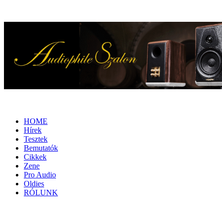
HOME
Hírek
Tesztek
Bemutatók
Cikkek
Zene
Pro Audio
Oldies
RÓLUNK