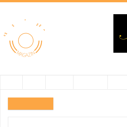
HOME
HÍREK
TESZTEK
BEMUTATÓK
CIKKEK
AUDIONOTE3