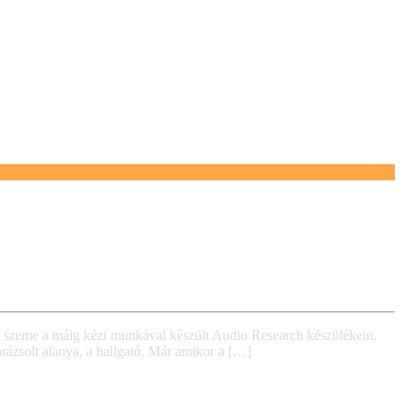
 a szeme a máig kézi munkával készült Audio Research készülékein.
arázsolt alanya, a hallgató. Már amikor a […]