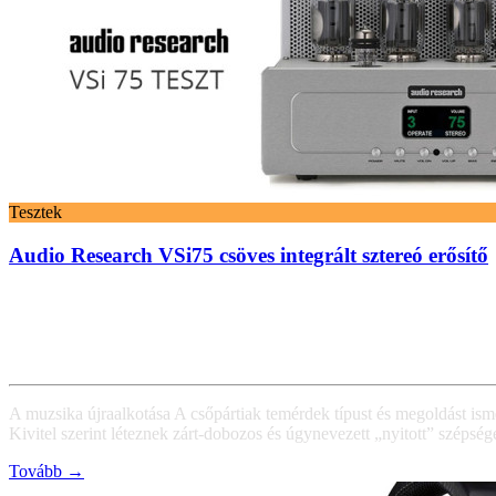
Tesztek
Audio Research VSi75 csöves integrált sztereó erősítő
A muzsika újraalkotása A csőpártiak temérdek típust és megoldást is
Kivitel szerint léteznek zárt-dobozos és úgynevezett „nyitott” szépség
Tovább →