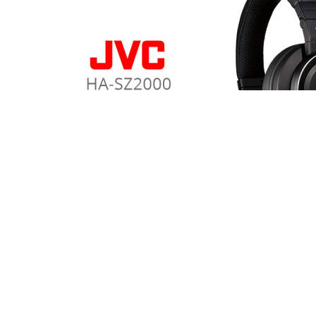
Tesztek
JVC HA-SZ2000 fejhallgató
Nanotechnológia a hangzásért Ez az utóbbi idők legérdekesebb kísér