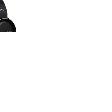
lete a hangok fülkagylóba juttatásának. A JVC legújabb HA-SZ2000 mo