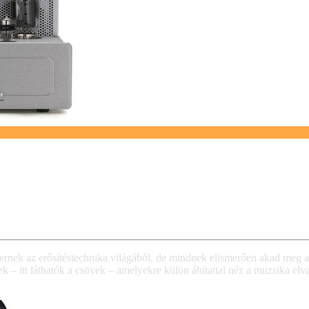
mernek az erősítéstechnika világából, de mindnek elismerően akad meg
ek – itt láthatók a csövek – amelyekre külön áhítattal néz a muzsika elv