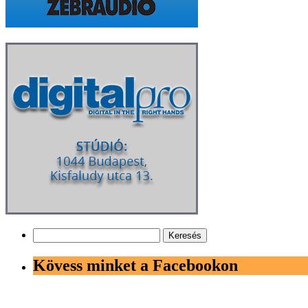
Keresés:
Kövess minket a Facebookon