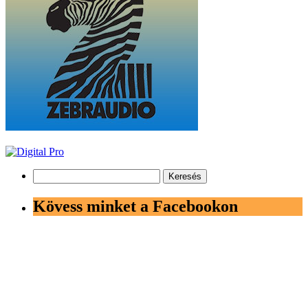
Keresés:
Kövess minket a Facebookon