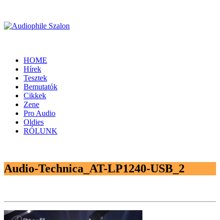
HOME
Hírek
Tesztek
Bemutatók
Cikkek
Zene
Pro Audio
Oldies
RÓLUNK
Audio-Technica_AT-LP1240-USB_2