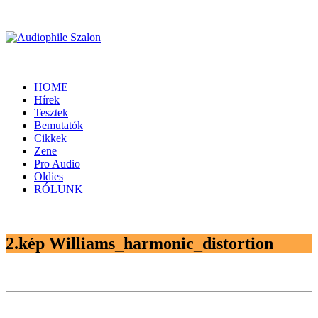
HOME
Hírek
Tesztek
Bemutatók
Cikkek
Zene
Pro Audio
Oldies
RÓLUNK
2.kép Williams_harmonic_distortion