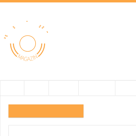
HOME
HÍREK
TESZTEK
BEMUTATÓK
CIKKEK
4.KÉP ACOUSTIC REW