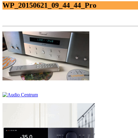
WP_20150621_09_44_44_Pro