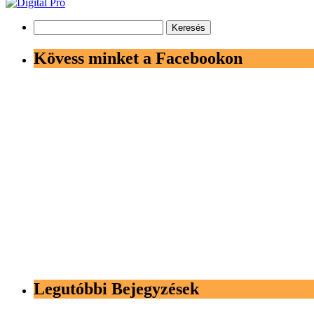
Keresés:
Kövess minket a Facebookon
Legutóbbi Bejegyzések