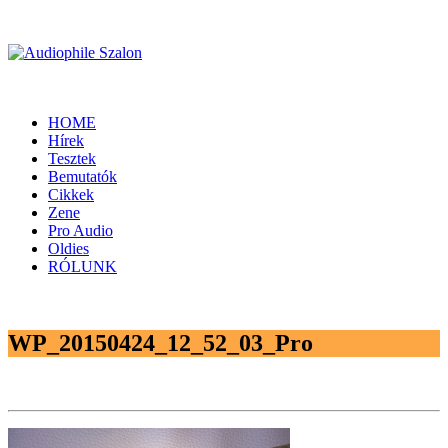
HOME
Hírek
Tesztek
Bemutatók
Cikkek
Zene
Pro Audio
Oldies
RÓLUNK
WP_20150424_12_52_03_Pro