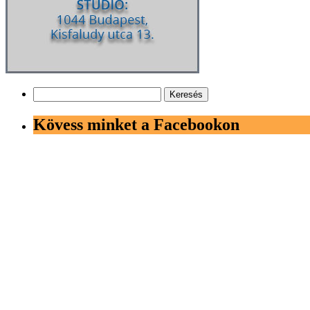
Keresés:
Kövess minket a Facebookon