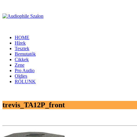
HOME
Hírek
Tesztek
Bemutatók
Cikkek
Zene
Pro Audio
Oldies
RÓLUNK
trevis_TA12P_front