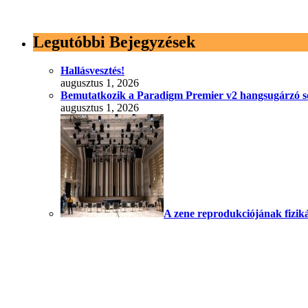
Legutóbbi Bejegyzések
Hallásvesztés!
augusztus 1, 2026
Bemutatkozik a Paradigm Premier v2 hangsugárzó s
augusztus 1, 2026
A zene reprodukciójának fizik
július 25, 2026
© Minden jog fenntartva! - 2026 - HangzasVilag.hu