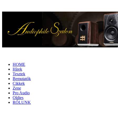
HOME
Hírek
Tesztek
Bemutatók
Cikkek
Zene
Pro Audio
Oldies
RÓLUNK