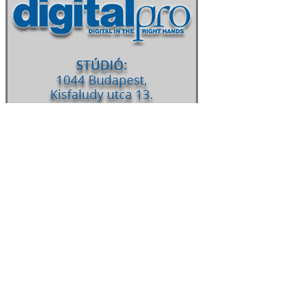
Keresés:
Kövess minket a Facebookon